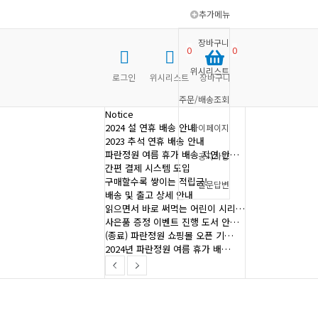
추가메뉴
장바구니
0
0
위시리스트
로그인
위시리스트
장바구니
주문/배송조회
Notice
2024 설 연휴 배송 안내
마이페이지
2023 추석 연휴 배송 안내
파란정원 여름 휴가 배송 지연 안…
공지사항
간편 결제 시스템 도입
구매할수록 쌓이는 적립금!
질문답변
배송 및 출고 상세 안내
읽으면서 바로 써먹는 어린이 시리…
사은품 증정 이벤트 진행 도서 안…
(종료) 파란정원 쇼핑몰 오픈 기…
2024년 파란정원 여름 휴가 배…