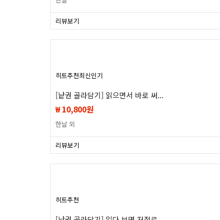
리뷰보기
히트
추천
최신
인기
[낱권 골라담기] 읽으면서 바로 써...
₩ 10,800원
한날 외
리뷰보기
히트
추천
[낱권 골라담기] 읽다 보면 저절로...