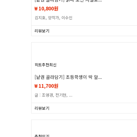
₩ 10,800원
김지호, 양작가, 이수인
리뷰보기
히트
추천
최신
[낱권 골라담기] 초등학생이 딱 알...
₩ 11,700원
글 : 조영경, 전기현, ...
리뷰보기
추천
인기