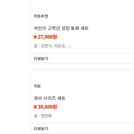
히트
추천
어린이 고학년 성장 동화 세트
₩ 27,000원
글 : 강현식, 박은교, ...
리뷰보기
히트
큐브 시리즈 세트
₩ 30,600원
글 : 정진화
리뷰보기