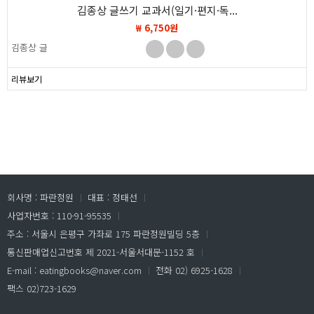
김종상 글쓰기 교과서(일기·편지·독...
₩ 6,750원
김종상 글
리뷰보기
회사명 : 파란정원
ㅣ
대표 : 정태선
ㅣ
사업자번호 : 110-91-95535
ㅣ
주소 : 서울시 은평구 가좌로 175 파란정원빌딩 5층
ㅣ
통신판매업신고번호 제 2021-서울서대문-1152 호
ㅣ
E-mail : eatingbooks@naver.com
ㅣ
전화 02) 6925-1628
ㅣ
팩스 02)723-1629