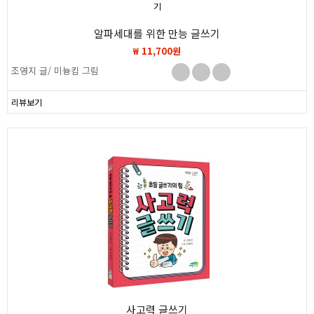
알파세대를 위한 만능 글쓰기
₩ 11,700원
조영지 글/ 미늉킴 그림
리뷰보기
사고력 글쓰기